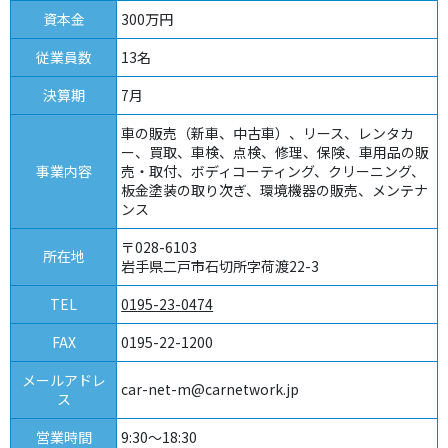
資本金
300万円
従業員数
13名
決算期
7月
車の販売（新車、中古車）、リース、レンタカ
ー、買取、車検、点検、修理、保険、車用品の販
事業内容
売・取付、ボディコーティング、クリーニング、
板金塗装の取り次ぎ、環境機器の販売、メンテナ
ンス
〒028-6103
所在地
岩手県二戸市石切所字荷渡22-3
TEL
0195-23-0474
FAX
0195-22-1200
メールアドレ
car-net-m@carnetwork.jp
ス
営業時間
9:30～18:30