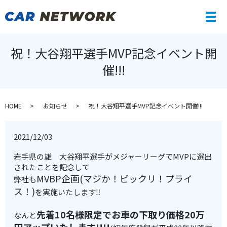
メ
祝！大谷翔平選手MVP記念イベント開
催!!!
HOME
お知らせ
祝！大谷翔平選手MVP記念イベント開催!!!
2021/12/03
岩手県の雄 大谷翔平選手がメジャーリーグでMVPに選出
されたことを記念して
M
V
BP企画(マジか！ビックリ！プライ
弊社も
ス！)
を実施いたします‼
先着10名様限定でお車の下取り価格20万
なんと