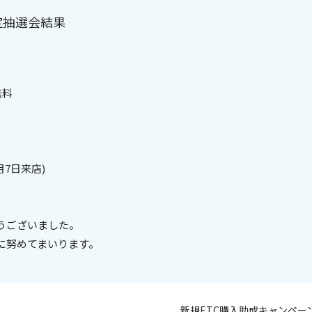
定抽選会結果
無料
月7日来店)
。
うございました。
に努めてまいります。
新規ETC購入助成キャンペー