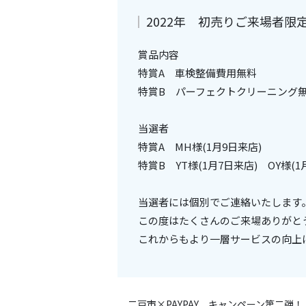
2022年 初売りご来場者限
賞品内容
特賞A 車検整備費用無料
特賞B パーフェクトクリーニング
当選者
特賞A MH様(1月9日来店)
特賞B YT様(1月7日来店) OY様(1
当選者には個別でご連絡いたします
この度はたくさんのご来場ありがと
これからもより一層サービスの向上
二戸市×PAYPAY キャンペーン第二弾！