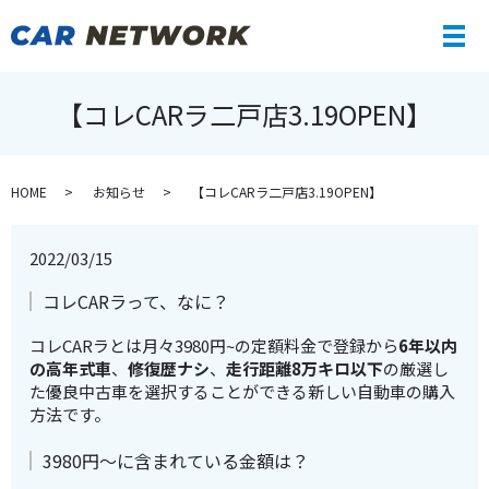
メ
【コレCARラ二戸店3.19OPEN】
HOME
お知らせ
【コレCARラ二戸店3.19OPEN】
2022/03/15
コレCARラって、なに？
コレCARラとは月々3980円~の定額料金で登録から
6年以内
の高年式車
、
修復歴ナシ
、
走行距離8万キロ以下
の厳選し
た優良中古車を選択することができる新しい自動車の購入
方法です。
3980円～に含まれている金額は？